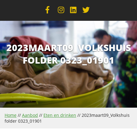
2023MAART09_VOLKSHUIS
FOLDER 0323_01901
Home
//
Aanbod
//
Eten en drinken
//
2023maart09_Volkshuis
folder 0323_01901