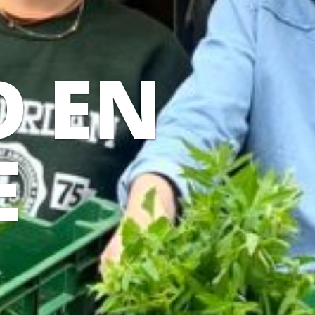
D EN
E