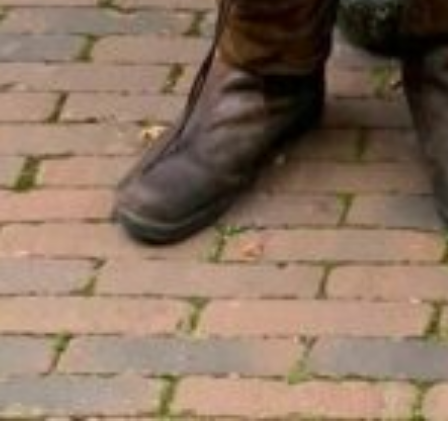
Home
//
Aanbod
//
Eten en drinken
//
Ingrid en B