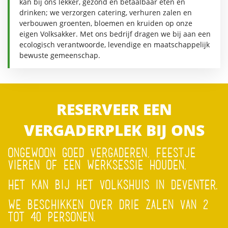
kan bij ons lekker, gezond en betaalbaar eten en
drinken; we verzorgen catering, verhuren zalen en
verbouwen groenten, bloemen en kruiden op onze
eigen Volksakker. Met ons bedrijf dragen we bij aan een
ecologisch verantwoorde, levendige en maatschappelijk
bewuste gemeenschap.
RESERVEER EEN
VERGADERPLEK BIJ ONS
ONGEWOON GOED VERGADEREN, FEESTJE
VIEREN OF EEN WERKSESSIE HOUDEN.
HET KAN BIJ HET VOLKSHUIS IN DEVENTER.
WE BESCHIKKEN OVER DRIE ZALEN VAN 2
TOT 40 PERSONEN.