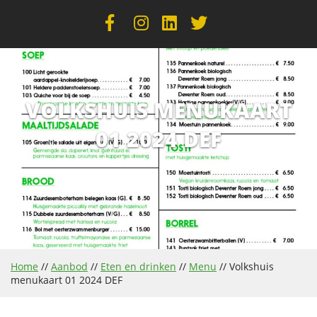
VOLKSHUIS MENUKAART
01 2024 DEF
Home
//
Aanbod
//
Eten en drinken
//
Menu
//
Volkshuis
menukaart 01 2024 DEF