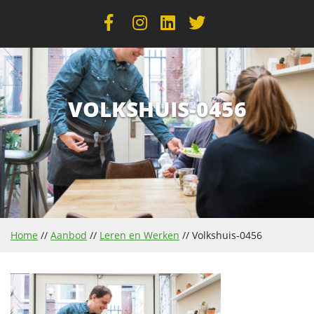
VOLKSHUIS-0456
Home
//
Aanbod
//
Leren en Werken
//
Volkshuis-0456