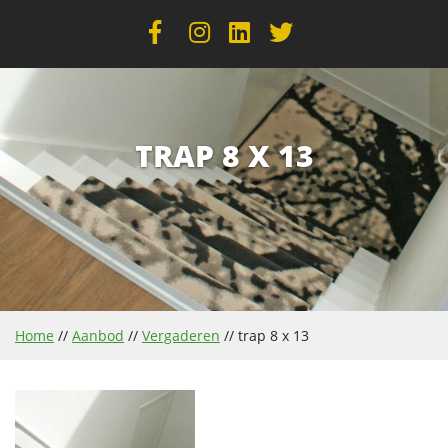
TRAP 8 X 13
Home
//
Aanbod
//
Vergaderen
//
trap 8 x 13