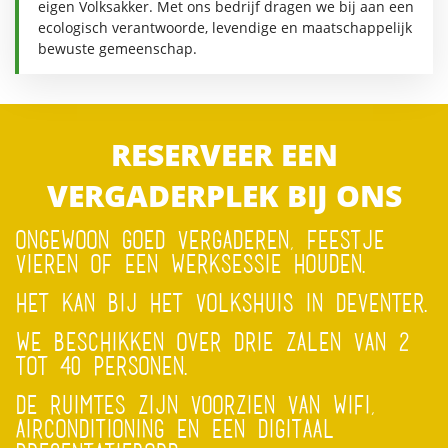
eigen Volksakker. Met ons bedrijf dragen we bij aan een
ecologisch verantwoorde, levendige en maatschappelijk
bewuste gemeenschap.
RESERVEER EEN
VERGADERPLEK BIJ ONS
ONGEWOON GOED VERGADEREN, FEESTJE
VIEREN OF EEN WERKSESSIE HOUDEN.
HET KAN BIJ HET VOLKSHUIS IN DEVENTER.
WE BESCHIKKEN OVER DRIE ZALEN VAN 2
TOT 40 PERSONEN.
DE RUIMTES ZIJN VOORZIEN VAN WIFI,
AIRCONDITIONING EN EEN DIGITAAL