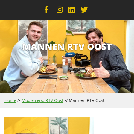
MANNEN RTV OOST
Home
//
Mooie repo RTV Oost
//
Mannen RTV Oost