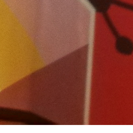
Home
//
Nieuw lentemenu