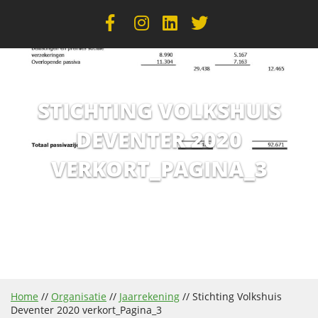
STICHTING VOLKSHUIS
DEVENTER 2020
VERKORT_PAGINA_3
Home
//
Organisatie
//
Jaarrekening
//
Stichting Volkshuis
Deventer 2020 verkort_Pagina_3