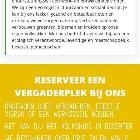
ondersteuningswil een werk- en ontwikkelplek vinden.
We zijn een ecologisch, duurzaam en sociaal bedrijf. Je
kan bij ons lekker, gezond en betaalbaar eten en
drinken; we verzorgen catering, verhuren zalen en
verbouwen groenten, bloemen en kruiden op onze
eigen Volksakker. Met ons bedrijf dragen we bij aan een
ecologisch verantwoorde, levendige en maatschappelijk
bewuste gemeenschap.
RESERVEER EEN
VERGADERPLEK BIJ ONS
ONGEWOON GOED VERGADEREN, FEESTJE
VIEREN OF EEN WERKSESSIE HOUDEN.
HET KAN BIJ HET VOLKSHUIS IN DEVENTER.
WE BESCHIKKEN OVER DRIE ZALEN VAN 2