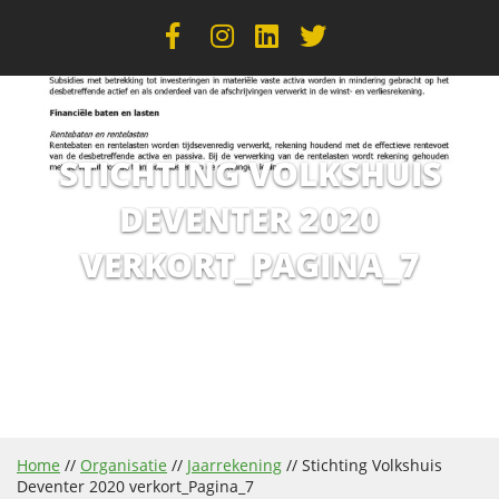
STICHTING VOLKSHUIS
DEVENTER 2020
VERKORT_PAGINA_7
Home
//
Organisatie
//
Jaarrekening
//
Stichting Volkshuis
Deventer 2020 verkort_Pagina_7