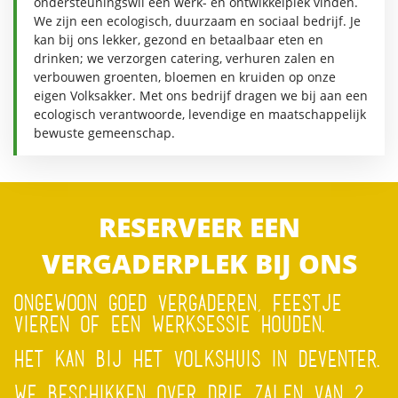
ondersteuningswil een werk- en ontwikkelplek vinden.
We zijn een ecologisch, duurzaam en sociaal bedrijf. Je
kan bij ons lekker, gezond en betaalbaar eten en
drinken; we verzorgen catering, verhuren zalen en
verbouwen groenten, bloemen en kruiden op onze
eigen Volksakker. Met ons bedrijf dragen we bij aan een
ecologisch verantwoorde, levendige en maatschappelijk
bewuste gemeenschap.
RESERVEER EEN
VERGADERPLEK BIJ ONS
ONGEWOON GOED VERGADEREN, FEESTJE
VIEREN OF EEN WERKSESSIE HOUDEN.
HET KAN BIJ HET VOLKSHUIS IN DEVENTER.
WE BESCHIKKEN OVER DRIE ZALEN VAN 2