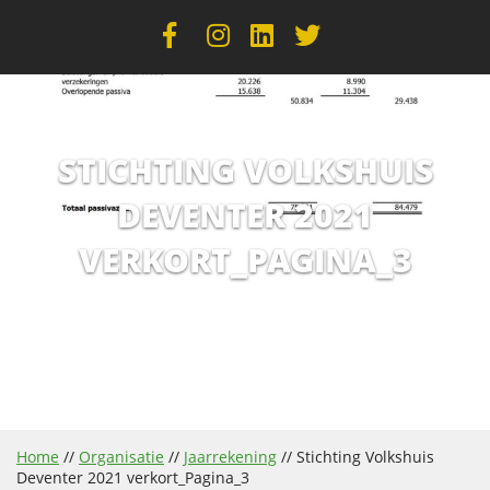
STICHTING VOLKSHUIS
DEVENTER 2021
VERKORT_PAGINA_3
Home
//
Organisatie
//
Jaarrekening
//
Stichting Volkshuis
Deventer 2021 verkort_Pagina_3