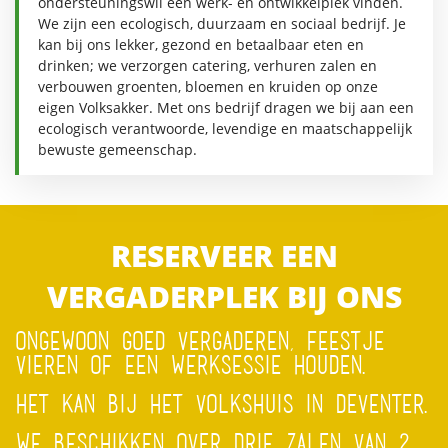
ondersteuningswil een werk- en ontwikkelplek vinden.
We zijn een ecologisch, duurzaam en sociaal bedrijf. Je
kan bij ons lekker, gezond en betaalbaar eten en
drinken; we verzorgen catering, verhuren zalen en
verbouwen groenten, bloemen en kruiden op onze
eigen Volksakker. Met ons bedrijf dragen we bij aan een
ecologisch verantwoorde, levendige en maatschappelijk
bewuste gemeenschap.
RESERVEER EEN
VERGADERPLEK BIJ ONS
ONGEWOON GOED VERGADEREN, FEESTJE
VIEREN OF EEN WERKSESSIE HOUDEN.
HET KAN BIJ HET VOLKSHUIS IN DEVENTER.
WE BESCHIKKEN OVER DRIE ZALEN VAN 2