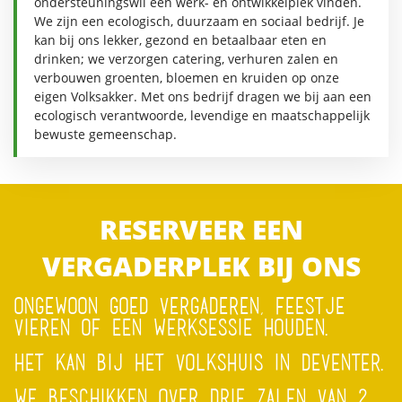
ondersteuningswil een werk- en ontwikkelplek vinden.
We zijn een ecologisch, duurzaam en sociaal bedrijf. Je
kan bij ons lekker, gezond en betaalbaar eten en
drinken; we verzorgen catering, verhuren zalen en
verbouwen groenten, bloemen en kruiden op onze
eigen Volksakker. Met ons bedrijf dragen we bij aan een
ecologisch verantwoorde, levendige en maatschappelijk
bewuste gemeenschap.
RESERVEER EEN
VERGADERPLEK BIJ ONS
ONGEWOON GOED VERGADEREN, FEESTJE
VIEREN OF EEN WERKSESSIE HOUDEN.
HET KAN BIJ HET VOLKSHUIS IN DEVENTER.
WE BESCHIKKEN OVER DRIE ZALEN VAN 2