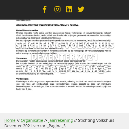
STICHTING VOLKSHUIS
DEVENTER 2021
VERKORT_PAGINA_5
Home
//
Organisatie
//
Jaarrekening
//
Stichting Volkshuis
Deventer 2021 verkort_Pagina_5