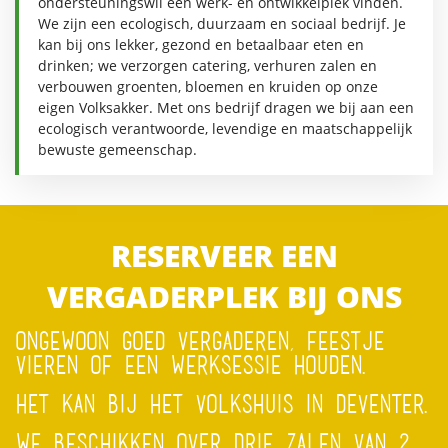
ondersteuningswil een werk- en ontwikkelplek vinden.
We zijn een ecologisch, duurzaam en sociaal bedrijf. Je
kan bij ons lekker, gezond en betaalbaar eten en
drinken; we verzorgen catering, verhuren zalen en
verbouwen groenten, bloemen en kruiden op onze
eigen Volksakker. Met ons bedrijf dragen we bij aan een
ecologisch verantwoorde, levendige en maatschappelijk
bewuste gemeenschap.
RESERVEER EEN
VERGADERPLEK BIJ ONS
ONGEWOON GOED VERGADEREN, FEESTJE
VIEREN OF EEN WERKSESSIE HOUDEN.
HET KAN BIJ HET VOLKSHUIS IN DEVENTER.
WE BESCHIKKEN OVER DRIE ZALEN VAN 2