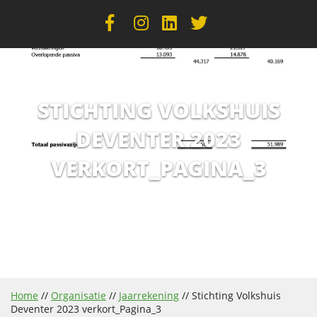
STICHTING VOLKSHUIS
DEVENTER 2023
VERKORT_PAGINA_3
Home
//
Organisatie
//
Jaarrekening
//
Stichting Volkshuis
Deventer 2023 verkort_Pagina_3