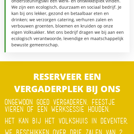
ondersteuningswil een werk- en ontwikkelplek vinden.
We zijn een ecologisch, duurzaam en sociaal bedrijf. Je
kan bij ons lekker, gezond en betaalbaar eten en
drinken; we verzorgen catering, verhuren zalen en
verbouwen groenten, bloemen en kruiden op onze
eigen Volksakker. Met ons bedrijf dragen we bij aan een
ecologisch verantwoorde, levendige en maatschappelijk
bewuste gemeenschap.
RESERVEER EEN
VERGADERPLEK BIJ ONS
ONGEWOON GOED VERGADEREN, FEESTJE
VIEREN OF EEN WERKSESSIE HOUDEN.
HET KAN BIJ HET VOLKSHUIS IN DEVENTER.
WE BESCHIKKEN OVER DRIE ZALEN VAN 2