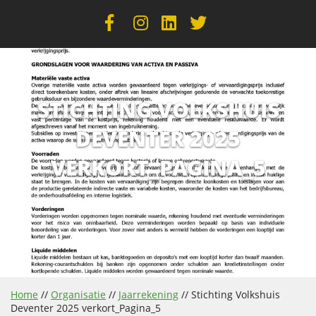
STICHTING VOLKSHUIS
DEVENTER 2025
VERKORT_PAGINA_5
Home
//
Organisatie
//
Jaarrekening
//
Stichting Volkshuis
Deventer 2025 verkort_Pagina_5