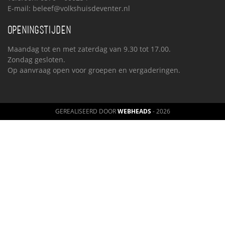
E-mail:
beleef@volkshuisdeventer.nl
OPENINGSTIJDEN
Maandag tot en met zaterdag van 9.30 tot 17.00.
Zondag gesloten.
Op aanvraag open voor groepen en vergaderingen.
GEREALISEERD DOOR
WEBHEADS
- 2026