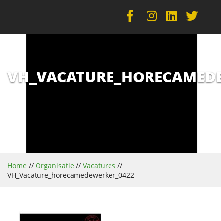
VH_VACATURE_HORECAMEDE
Home
//
Organisatie
//
Vacatures
//
VH_Vacature_horecamedewerker_0422