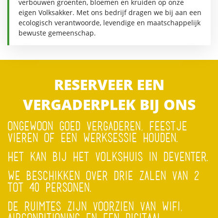
verbouwen groenten, bloemen en kruiden op onze
eigen Volksakker. Met ons bedrijf dragen we bij aan een
ecologisch verantwoorde, levendige en maatschappelijk
bewuste gemeenschap.
RESERVEER EEN
VERGADERPLEK BIJ ONS
ONGEWOON GOED VERGADEREN, FEESTJE
VIEREN OF EEN WERKSESSIE HOUDEN.
HET KAN BIJ HET VOLKSHUIS IN DEVENTER.
WE BESCHIKKEN OVER DRIE ZALEN VAN 2
TOT 40 PERSONEN.
DE RUIMTES ZIJN VOORZIEN VAN WIFI,