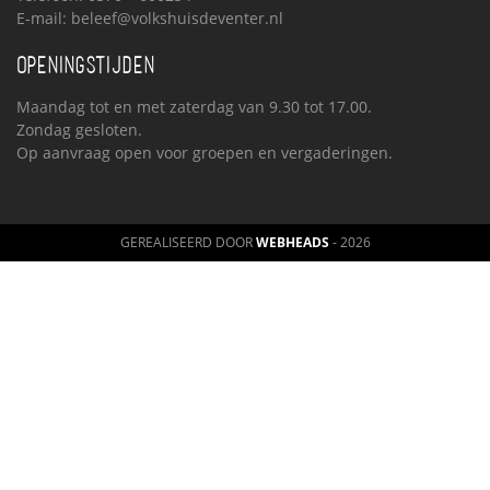
E-mail:
beleef@volkshuisdeventer.nl
OPENINGSTIJDEN
Maandag tot en met zaterdag van 9.30 tot 17.00.
Zondag gesloten.
Op aanvraag open voor groepen en vergaderingen.
GEREALISEERD DOOR
WEBHEADS
- 2026