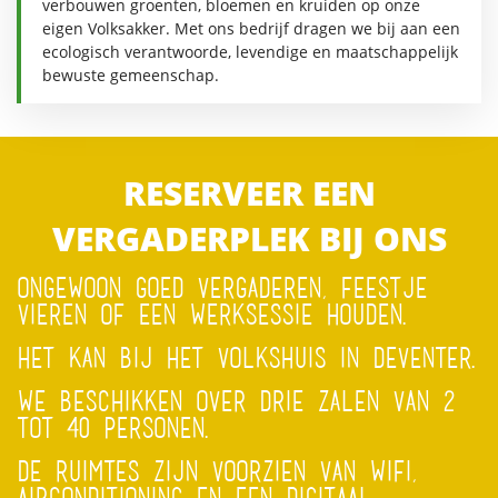
verbouwen groenten, bloemen en kruiden op onze
eigen Volksakker. Met ons bedrijf dragen we bij aan een
ecologisch verantwoorde, levendige en maatschappelijk
bewuste gemeenschap.
RESERVEER EEN
VERGADERPLEK BIJ ONS
ONGEWOON GOED VERGADEREN, FEESTJE
VIEREN OF EEN WERKSESSIE HOUDEN.
HET KAN BIJ HET VOLKSHUIS IN DEVENTER.
WE BESCHIKKEN OVER DRIE ZALEN VAN 2
TOT 40 PERSONEN.
DE RUIMTES ZIJN VOORZIEN VAN WIFI,