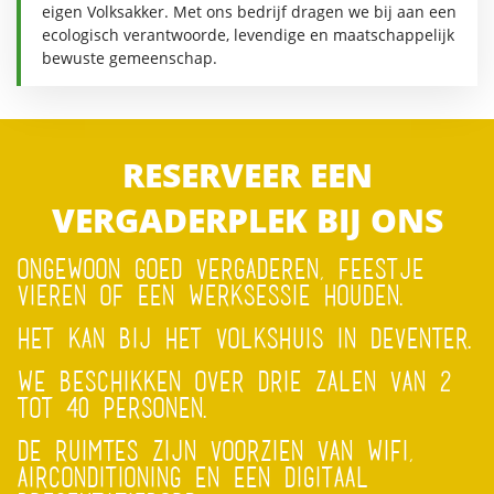
eigen Volksakker. Met ons bedrijf dragen we bij aan een
ecologisch verantwoorde, levendige en maatschappelijk
bewuste gemeenschap.
RESERVEER EEN
VERGADERPLEK BIJ ONS
ONGEWOON GOED VERGADEREN, FEESTJE
VIEREN OF EEN WERKSESSIE HOUDEN.
HET KAN BIJ HET VOLKSHUIS IN DEVENTER.
WE BESCHIKKEN OVER DRIE ZALEN VAN 2
TOT 40 PERSONEN.
DE RUIMTES ZIJN VOORZIEN VAN WIFI,
AIRCONDITIONING EN EEN DIGITAAL