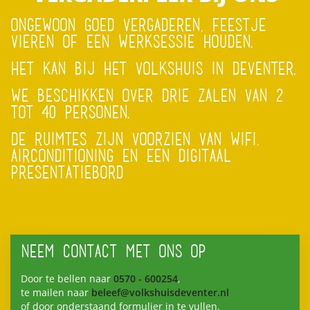
ONGEWOON GOED VERGADEREN, FEESTJE
VIEREN OF EEN WERKSESSIE HOUDEN.
HET KAN BIJ HET VOLKSHUIS IN DEVENTER.
WE BESCHIKKEN OVER DRIE ZALEN VAN 2
TOT 40 PERSONEN.
DE RUIMTES ZIJN VOORZIEN VAN WIFI,
AIRCONDITIONING EN EEN DIGITAAL
PRESENTATIEBORD
NEEM CONTACT MET ONS OP
Door te bellen naar
0570 - 600254
,
te mailen naar
beleef@volkshuisdeventer.nl
of door onderstaand formulier in te vullen.